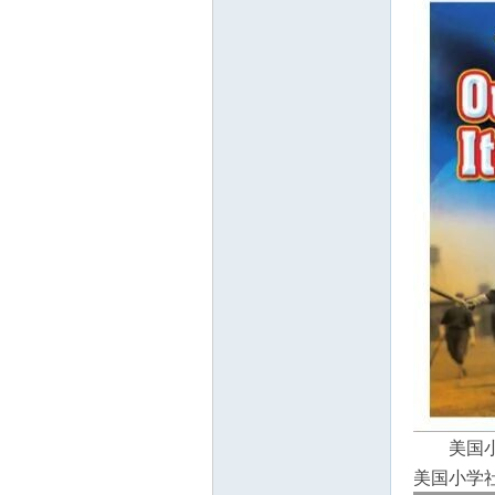
教
育
美国小
资
美国小学社