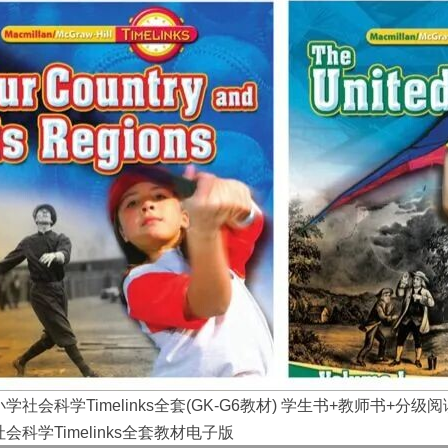
学社会科学Timelinks全套(GK-G6教材) 学生书+教师书+分级
会科学Timelinks全套教材电子版