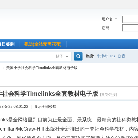
用户名
密码
每日签到
赞助(全站无需花花)
热搜:
牛津树
raz
拼音
帖子
搜
美国小学社会科学Timelinks全套教材电子版 ...
索
社会科学Timelinks全套教材电子版
›
[复制链接]
-5-22 08:01:22
|
显示全部楼层
melinks是全网络里到目前为止最全面、最系统、最精美的社科类
acmillan/McGraw-Hill 出版社全新推出的一套社会科学