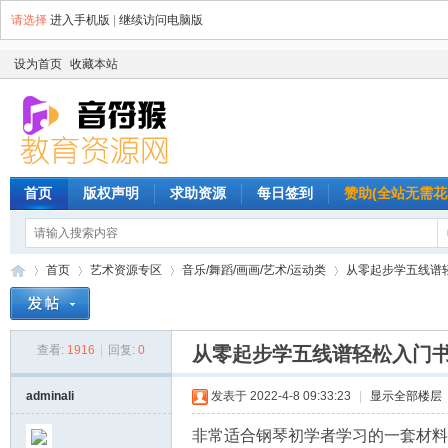
请选择
进入手机版
|
继续访问电脑版
设为首页
收藏本站
首页
版权声明
求助资源
每日签到
赞助(全站无需花
首页
艺术资源专区
音乐/舞蹈/画画/艺术/运动类
从零起步学五线谱轻
查看:
1916
|
回复:
0
从零起步学五线谱轻松入门书
音
»
›
›
›
adminali
发表于 2022-4-8 09:33:23
|
显示全部楼层
非常适合钢琴初学者学习的一套材料。