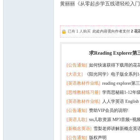
黄丽丽《从零起步学五线谱轻松入门》
已有 1 人购买
此处内容需向作者支付
2 花
求Reading Explorer
热门
[公告通知]
如何快速获得下载用的花
[大语文]
《阳光同学》电子版全系列1
[英语教材作业纸]
reading explor
+英语
[思维教材练习册]
学而思秘籍1-12年
+音频 百度云网盘下载
[英语教材作业纸]
人人学英语 English f
子版PDF全册 百度网盘
[公告通知]
赞助VIP会员的说明!
版pdf 百度网盘下载
[英语儿歌]
sss儿歌资源 MP3音频+
[新概念英语]
雪梨老师讲解新概念英
百度云网盘下载
[公告通知]
版权声明