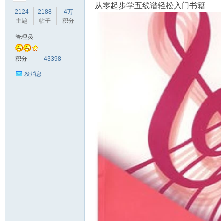
从零起步学五线谱轻松入门书籍
2124
2188
4万
主题
帖子
积分
管理员
符
积分
43398
发消息
猴