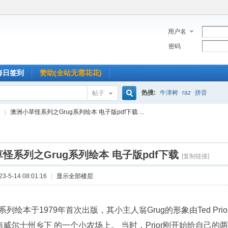
用户名
密码
每日签到
赞助(全站无需花花)
热搜:
牛津树
raz
拼音
帖子
搜
澳洲小草怪系列之Grug系列绘本 电子版pdf下载 ...
索
怪系列之Grug系列绘本 电子版pdf下载
›
[复制链接]
-5-14 08:01:16
|
显示全部楼层
g 系列绘本于1979年首次出版，其小主人翁Grug的形象由Ted P
威尔士州乡下 的一个小农场上。 当时，Prior刚开始给自己