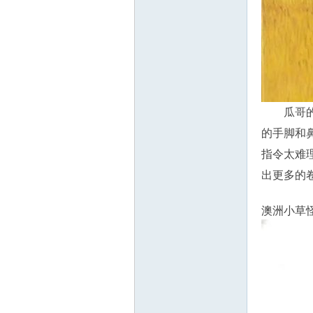
教
瓜哥
的手脚和
育
指令太难
出更多的
澳洲小草怪
资