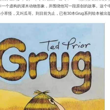
作一个虚构的灌木动物形象，并围绕他写一段原创的故事。这个
 澳洲小草怪，又叫瓜哥。到目前为止，已有30本Grug系列绘本被出