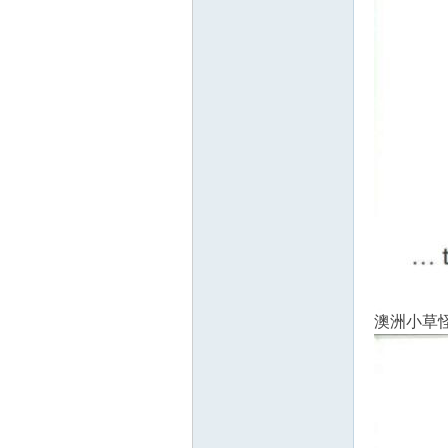
澳洲小草怪