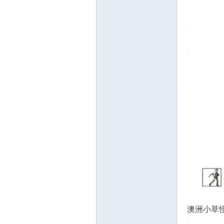
源
网
澳洲小草怪