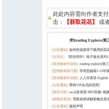
此处内容需向作者支
击：
【获取花花】
或
求Reading Explorer
热门
[公告通知]
如何快速获得下载用的花
[大语文]
《阳光同学》电子版全系列1
[英语教材作业纸]
reading explor
+英语
[思维教材练习册]
学而思秘籍1-12年
+音频 百度云网盘下载
[英语教材作业纸]
人人学英语 English f
子版PDF全册 百度网盘
[公告通知]
赞助VIP会员的说明!
版pdf 百度网盘下载
[英语儿歌]
sss儿歌资源 MP3音频+
[新概念英语]
雪梨老师讲解新概念英
百度云网盘下载
[公告通知]
版权声明