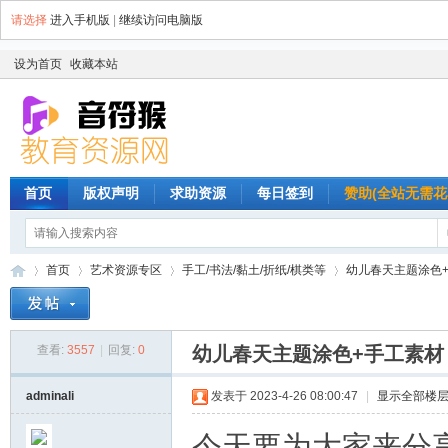
请选择
进入手机版
|
继续访问电脑版
设为首页
收藏本站
首页
版权声明
求助资源
每日签到
赞助(全站无需花
首页
艺术资源专区
手工/书法/黏土/折纸/棋类等
幼儿春天主题涂色+手
查看:
3557
|
回复:
0
幼儿春天主题涂色+手工素材
音
»
›
›
›
adminali
发表于 2023-4-26 08:00:47
|
显示全部楼
今天要为大家来分