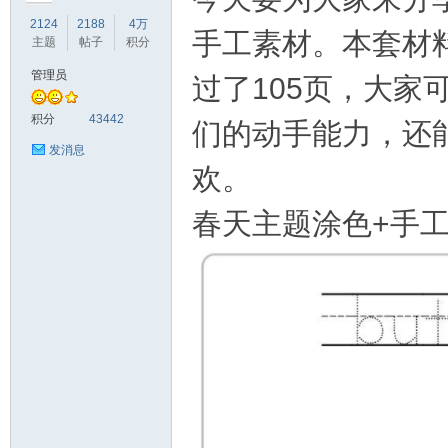
2124
2188
4万
手工素材。本套材
主题
帖子
积分
管理员
过了105页，大
符
积分
43442
们的动手能力，还
发消息
欢。
春天主题涂色+手工
猴