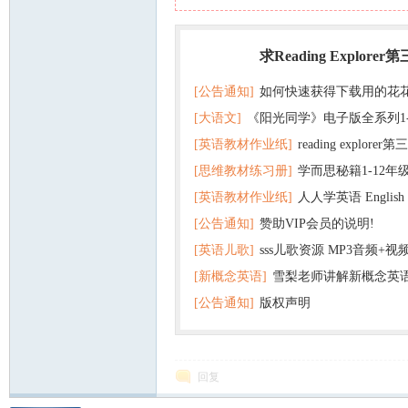
教
求Reading Explorer
热门
[公告通知]
如何快速获得下载用的花
[大语文]
《阳光同学》电子版全系列1
[英语教材作业纸]
reading explor
+英语
[思维教材练习册]
学而思秘籍1-12年
+音频 百度云网盘下载
[英语教材作业纸]
人人学英语 English f
子版PDF全册 百度网盘
[公告通知]
赞助VIP会员的说明!
版pdf 百度网盘下载
育
[英语儿歌]
sss儿歌资源 MP3音频+
[新概念英语]
雪梨老师讲解新概念英
百度云网盘下载
[公告通知]
版权声明
回复