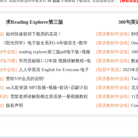
 人购买
此处内容需向作者支付
10 花花
才能获取下载地址; 没花花请点击：
【获取花花
求Reading Explorer第三版
300句
最新
记 随便拿分
知]
如何快速获得下载用的花花！
[英语教材作业纸]
秒
《阳光同学》电子版全系列1-6年级语文+数学
[英语教材作业纸]
On
了
材作业纸]
reading explorer第三版pdf电子版+视频
[英语教材作业纸]
1
个暑假读太应景了
材练习册]
学而思秘籍1-12年级 视频讲解教程+电
[英语教材作业纸]
酷
百度云网盘下载
教材超好用
材作业纸]
人人学英语 English for Everyone 电子
[初高中英语]
2025
F全册 百度网盘
在完成时
知]
赞助VIP会员的说明!
[英语教材作业纸]
Tw
 百度网盘下载
歌]
sss儿歌资源 MP3音频+视频+歌词+启蒙计划
[英语教材作业纸]
北
英语]
雪梨老师讲解新概念英语第一册视频教程
[英语教材作业纸]
1
网盘下载
题 可下载打印
知]
版权声明
[英语教材作业纸]
Co
打印
分秘诀