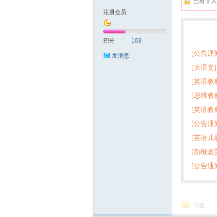
已有 5
注册会员
符
热门
积分
103
[公告通
发消息
[大语文]
[英语教
+英语
[思维教
+音频 
[英语教
子版PD
[公告通
版pdf
猴
[英语儿
[新概念
百度云
[公告通
回复