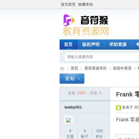
设为首页
收藏本站
首页
版权声明
求助资源
首页
英语资源专区
初高中英语
查看:
2567
|
回复:
0
Fran
音
»
›
›
›
bobby001
发表于 2023
Frank
4
4
103
主题
帖子
积分