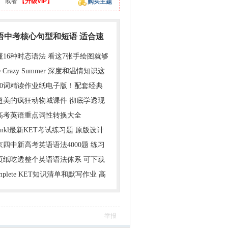
】
或者
【升级VIP】
购买主题
英语中考核心句型和短语 适合速
懂16种时态语法 看这7张手绘图就够
e Crazy Summer 深度和温情知识这
000词精读作业纸电子版！配套经典
超美的疯狂动物城课件 彻底学透现
年高考英语重点词性转换大全
inkl最新KET考试练习题 原版设计
京四中新高考英语语法4000题 练习
1页纸吃透整个英语语法体系 可下载
mplete KET知识清单和默写作业 高
举报