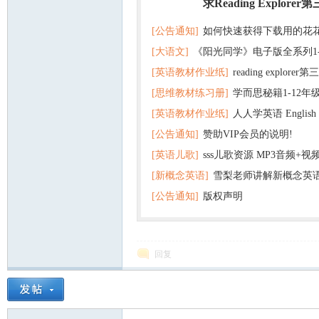
求Reading Explorer
热门
[公告通知]
如何快速获得下载用的花
[大语文]
《阳光同学》电子版全系列1
[英语教材作业纸]
reading explor
+英语
[思维教材练习册]
学而思秘籍1-12年
+音频 百度云网盘下载
[英语教材作业纸]
人人学英语 English f
子版PDF全册 百度网盘
[公告通知]
赞助VIP会员的说明!
版pdf 百度网盘下载
[英语儿歌]
sss儿歌资源 MP3音频+
[新概念英语]
雪梨老师讲解新概念英
百度云网盘下载
[公告通知]
版权声明
回复