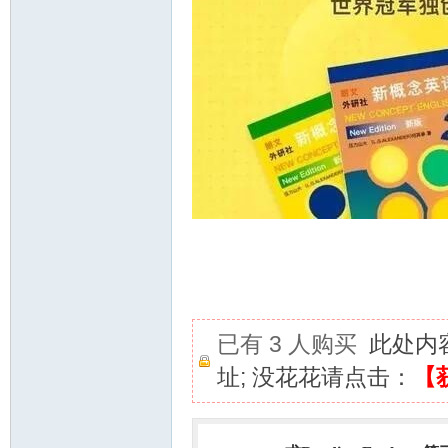
资
源
已有 3 人购买
此处内
址; 没花花请点击：
【
网