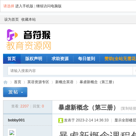
请选择
进入手机版
|
继续访问电脑版
设为首页
收藏本站
首页
版权声明
求助资源
每日签到
赞助(全站无需花
首页
英语资源专区
新概念英语
暴虐新概念（第三册）
查看:
2207
|
回复:
0
暴虐新概念（第三册）
音
»
›
›
›
[复制链接
bobby001
发表于 2023-2-14 14:36:33
|
显示全部楼