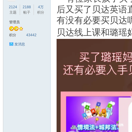
后又买了贝达英语
2124
2188
4万
主题
帖子
积分
有没有必要买贝达
管理员
贝达线上课和璐瑶
符
积分
43442
发消息
猴