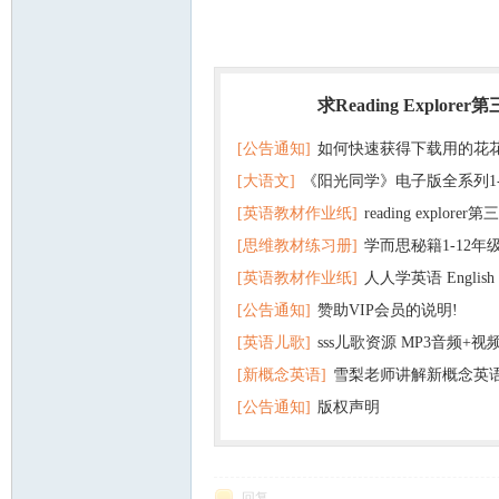
求Reading Explorer
热门
[公告通知]
如何快速获得下载用的花
[大语文]
《阳光同学》电子版全系列1
[英语教材作业纸]
reading explor
+英语
[思维教材练习册]
学而思秘籍1-12年
+音频 百度云网盘下载
[英语教材作业纸]
人人学英语 English f
子版PDF全册 百度网盘
[公告通知]
赞助VIP会员的说明!
版pdf 百度网盘下载
[英语儿歌]
sss儿歌资源 MP3音频+
[新概念英语]
雪梨老师讲解新概念英
百度云网盘下载
[公告通知]
版权声明
回复