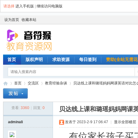
请选择
进入手机版
|
继续访问电脑版
设为首页
收藏本站
首页
版权声明
求助资源
每日签到
赞助(全站无需花
首页
交流区
教育经验杂谈
贝达线上课和璐瑶妈妈网课英语对比怎么样 
查看:
3360
|
回复:
0
贝达线上课和璐瑶妈妈网课
音
»
›
›
›
adminali
发表于 2023-2-9 17:06:47
|
显示全部楼层
有位家长孩子买