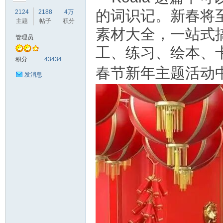
的词识记。新春将
2124
2188
4万
主题
帖子
积分
素材大全，一站式
管理员
工、练习、绘本、
符
积分
43434
春节新年主题活动
发消息
猴