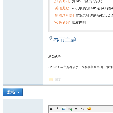
[公告通知]
赞助VIP会员的说明!
版pdf 百度网盘下载
[英语儿歌]
sss儿歌资源 MP3音频+
[新概念英语]
雪梨老师讲解新概念英
百度云网盘下载
[公告通知]
版权声明
春节主题
相关帖子
•
2023新年主题春节手工资料科普全集 可下载打
回复