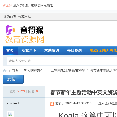
请选择
进入手机版
|
继续访问电脑版
设为首页
收藏本站
首页
版权声明
求助资源
每日签到
赞助(全站无需花
首页
艺术资源专区
手工/书法/黏土/折纸/棋类等
春节新年主题活动
查看:
2123
|
回复:
0
春节新年主题活动中英文资
音
»
›
›
›
adminali
发表于 2023-1-12 08:00:36
|
显示全部楼
Koala 这篇中可以画