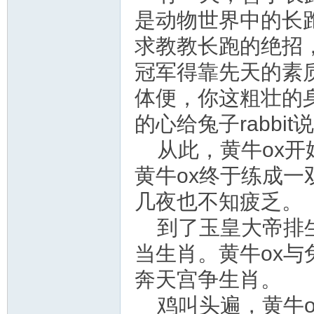
是动物世界中的长跑
求教教长跑的绝招，
冠军得靠先天的素
体便，你这粗壮的身
的心给兔子rabb
从此，黄牛ox
黄牛ox终于练成一
几夜也不知疲乏。
到了玉皇大帝排
当生肖。黄牛ox与兔
奔天宫争生肖。
鸡叫头遍，黄牛o