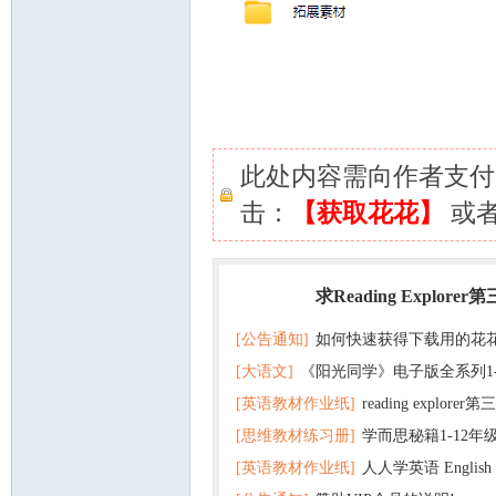
此处内容需向作者支
击：
【获取花花】
或
求Reading Explorer
热门
[公告通知]
如何快速获得下载用的花
[大语文]
《阳光同学》电子版全系列1
[英语教材作业纸]
reading explor
+英语
[思维教材练习册]
学而思秘籍1-12年
+音频 百度云网盘下载
[英语教材作业纸]
人人学英语 English f
子版PDF全册 百度网盘