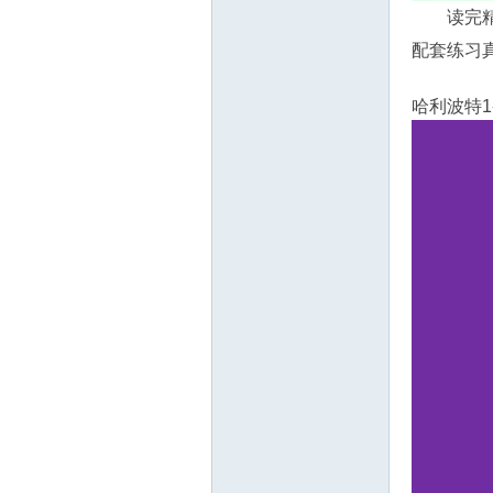
教
读完
配套练习
哈利波特1
育
资