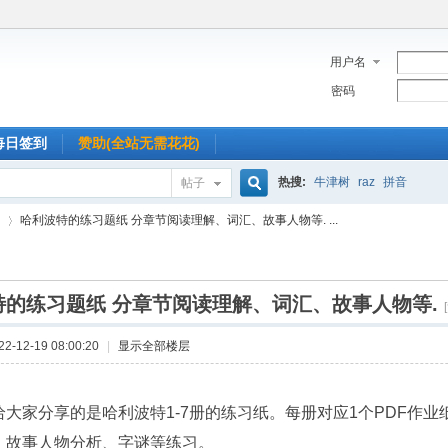
用户名
密码
每日签到
赞助(全站无需花花)
热搜:
牛津树
raz
拼音
帖子
搜
哈利波特的练习题纸 分章节阅读理解、词汇、故事人物等. ...
索
特的练习题纸 分章节阅读理解、词汇、故事人物等.
›
-12-19 08:00:20
|
显示全部楼层
给大家分享的是哈利波特1-7册的练习纸。每册对应1个PDF作业
、故事人物分析、字谜等练习。