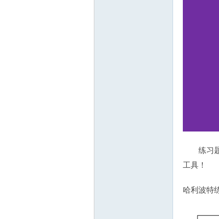
源
练习
工具！
网
哈利波特