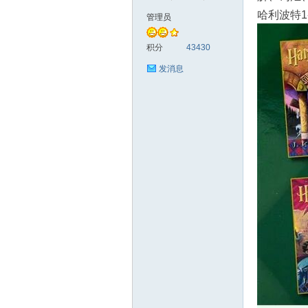
哈利波特1
管理员
符
积分
43430
发消息
猴