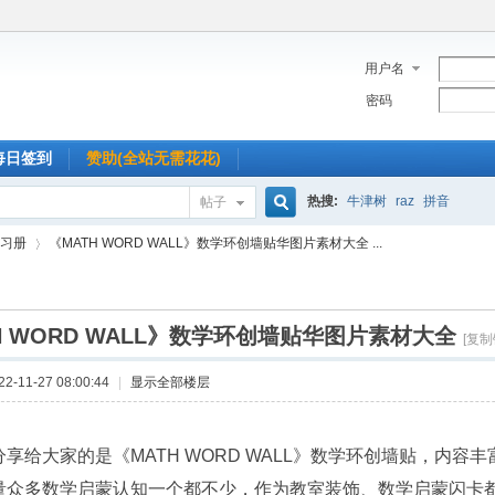
用户名
密码
每日签到
赞助(全站无需花花)
热搜:
牛津树
raz
拼音
帖子
搜
习册
《MATH WORD WALL》数学环创墙贴华图片素材大全 ...
索
H WORD WALL》数学环创墙贴华图片素材大全
›
[复制
-11-27 08:00:44
|
显示全部楼层
分享给大家的是《MATH WORD WALL》数学环创墙贴，内
量众多数学启蒙认知一个都不少，作为教室装饰、数学启蒙闪卡都