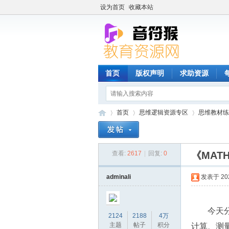
设为首页
收藏本站
首页
版权声明
求助资源
首页
思维逻辑资源专区
思维教材练
查看:
2617
|
回复:
0
《MAT
音
»
›
›
adminali
发表于 2022
今天
2124
2188
4万
主题
帖子
积分
计算、测