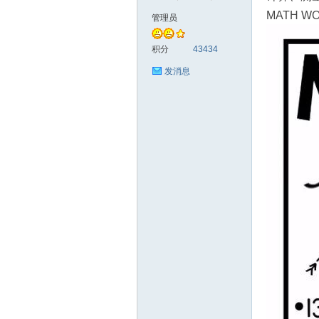
MATH WO
管理员
符
积分
43434
发消息
猴