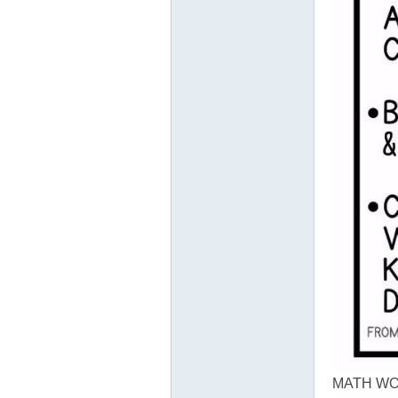
教
育
资
MATH WO