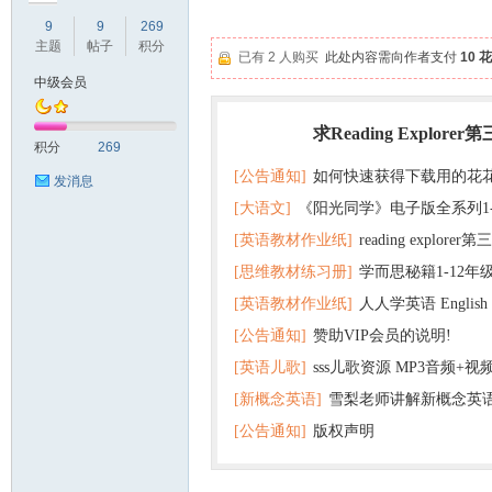
9
9
269
主题
帖子
积分
已有 2 人购买
此处内容需向作者支付
10 
中级会员
符
求Reading Explorer
热门
积分
269
[公告通知]
如何快速获得下载用的花
发消息
[大语文]
《阳光同学》电子版全系列1
[英语教材作业纸]
reading explor
+英语
[思维教材练习册]
学而思秘籍1-12年
+音频 百度云网盘下载
[英语教材作业纸]
人人学英语 English f
子版PDF全册 百度网盘
[公告通知]
赞助VIP会员的说明!
版pdf 百度网盘下载
猴
[英语儿歌]
sss儿歌资源 MP3音频+
[新概念英语]
雪梨老师讲解新概念英
百度云网盘下载
[公告通知]
版权声明