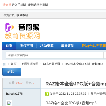
请选择
进入手机版
|
继续访问电脑版
设为首页
收藏本站
首页
版权声明
求助资源
每日签到
赞助(全站无需花
首页
英语资源专区
幼儿启蒙英语
RAZ绘本全套JPG版+音频mp3
查看:
1610
|
回复:
0
RAZ绘本全套JPG版+音频m
音
»
›
›
›
hahaha1278
发表于 2022-11-23 16:37:36
|
显示全部楼
RAZ绘本全套JPG版+音频mp3