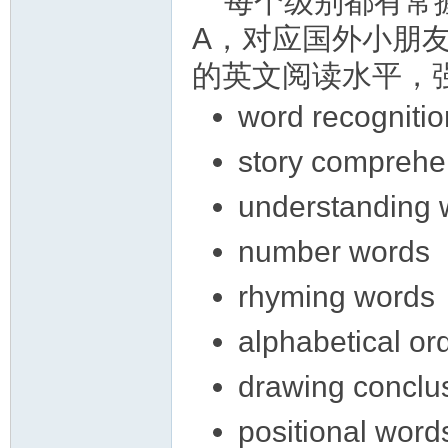
每个级别都有常握
A，对应国外小朋
的英文阅读水平，
word recogni
story compre
understandi
number wor
rhyming wo
alphabetical
drawing conc
positional wo