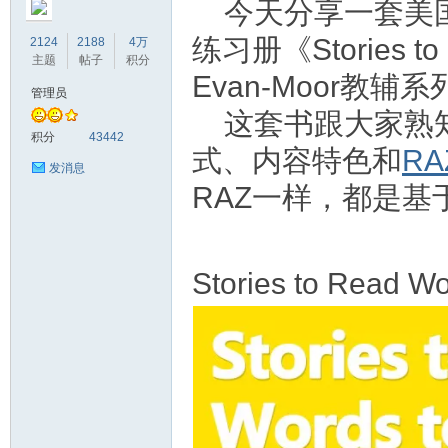
今天分享一套美
练习册《Stories t
2124
2188
4万
主题
帖子
积分
Evan-Moor教辅系
管理员
符
这套书跟大家熟
积分
43442
式、内容特色和
RA
发消息
RAZ一样，都是基于 F
Stories to Read W
猴