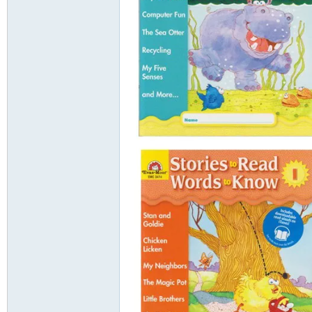
资
源
网