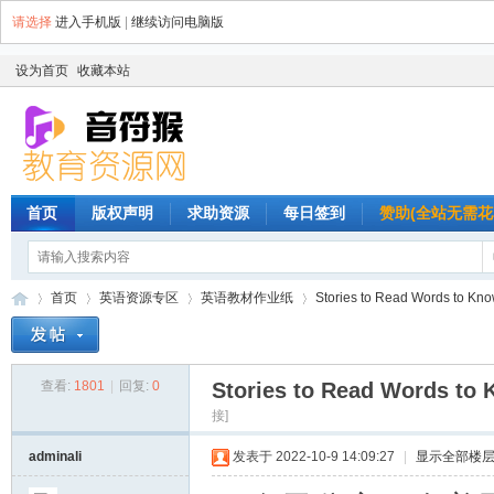
请选择
进入手机版
|
继续访问电脑版
设为首页
收藏本站
首页
版权声明
求助资源
每日签到
赞助(全站无需花
首页
英语资源专区
英语教材作业纸
Stories to Read Words to
查看:
1801
|
回复:
0
Stories to Read Wor
音
»
›
›
›
接]
adminali
发表于 2022-10-9 14:09:27
|
显示全部楼