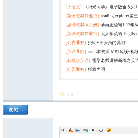
[大语文]
《阳光同学》电子版全系列1
[英语教材作业纸]
reading explor
+英语
[思维教材练习册]
学而思秘籍1-12年
+音频 百度云网盘下载
[英语教材作业纸]
人人学英语 English f
子版PDF全册 百度网盘
[公告通知]
赞助VIP会员的说明!
版pdf 百度网盘下载
[英语儿歌]
sss儿歌资源 MP3音频+
[新概念英语]
雪梨老师讲解新概念英
百度云网盘下载
[公告通知]
版权声明
回复