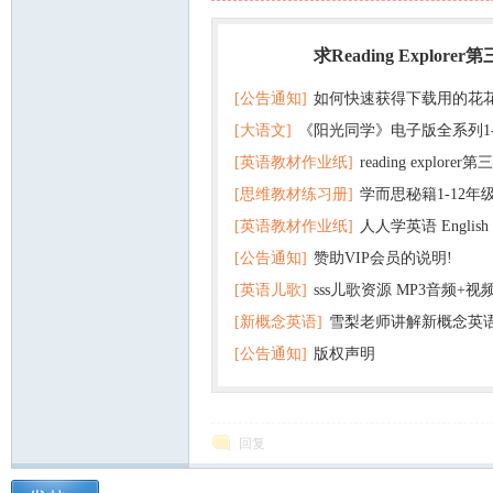
求Reading Explorer
热门
[公告通知]
如何快速获得下载用的花
[大语文]
《阳光同学》电子版全系列1
[英语教材作业纸]
reading explor
+英语
[思维教材练习册]
学而思秘籍1-12年
+音频 百度云网盘下载
[英语教材作业纸]
人人学英语 English f
子版PDF全册 百度网盘
[公告通知]
赞助VIP会员的说明!
版pdf 百度网盘下载
[英语儿歌]
sss儿歌资源 MP3音频+
[新概念英语]
雪梨老师讲解新概念英
百度云网盘下载
[公告通知]
版权声明
回复