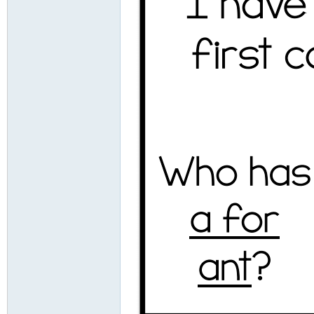
资
源
网