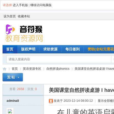
请选择
进入手机版
|
继续访问电脑版
设为首页
收藏本站
首页
版权声明
求助资源
每日签到
赞助(全站无需花
首页
英语资源专区
自然拼读phonics
美国课堂自然拼读桌游 I have W
查看:
2658
|
回复:
0
美国课堂自然拼读桌游 I have
音
»
›
›
›
adminali
发表于 2023-12-14 08:00:12
|
显示全部楼
在儿童的英语启