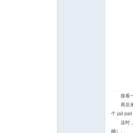
接着一
再后来
个 jail 
这时，
桶）。