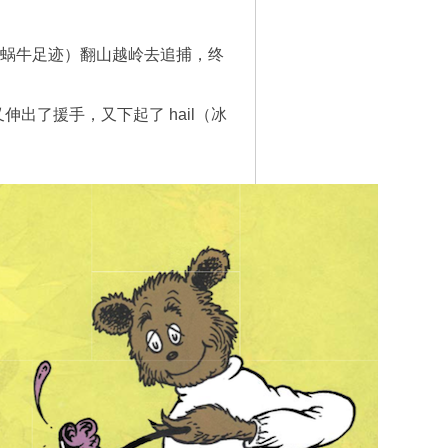
ail（蜗牛足迹）翻山越岭去追捕，终
又伸出了援手，又下起了 hail（冰