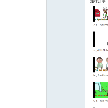
趣味拼读Fu
源
网