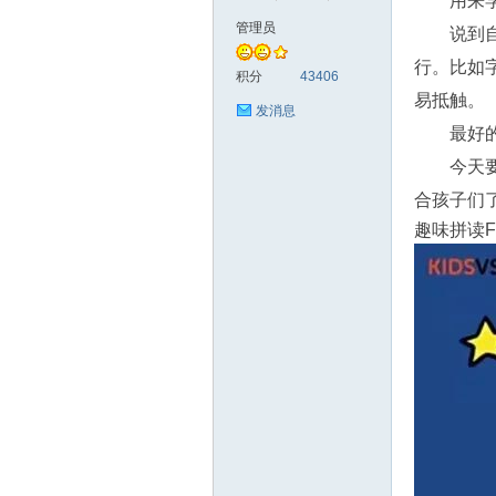
用来
管理员
说到
符
行。比如
积分
43406
易抵触。
发消息
最好
今天
合孩子们
趣味拼读Fu
猴