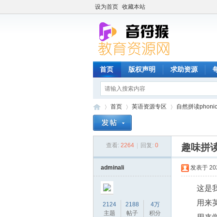
设为首页
收藏本站
首页
版权声明
求助资源
首页
英语资源专区
自然拼读phonic
查看:
2264
|
回复:
0
趣味拼读
音
»
›
›
adminali
发表于 2023
这是
用来
2124
2188
4万
主题
帖子
积分