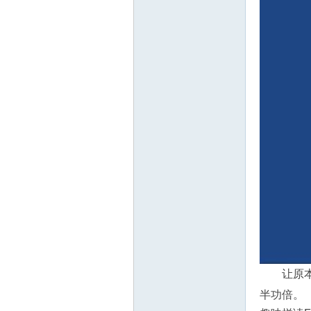
教
育
让原
资
半功倍。