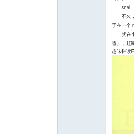
sna
不久，
于在一个 m
就在小
雹），赶跑
趣味拼读Fu