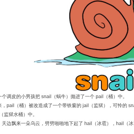
个调皮的小男孩把 snail（蜗牛）抛进了一个 pail（桶）中。
，pail（桶）被改造成了一个带铁窗的 jail（监狱），可怜的 s
pail（监狱水桶）中。
天边飘来一朵乌云，劈劈啪啪地下起了 hail（冰雹），hail（冰雹）打