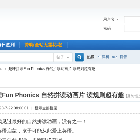
用户名
密码
每日签到
赞助(全站无需花花)
热搜:
牛津树
raz
拼音
帖子
搜
s
趣味拼读Fun Phonics 自然拼读动画片 读规则超有趣 ...
索
Fun Phonics 自然拼读动画片 读规则超有趣
›
[复制链接
-7-22 08:00:01
|
显示全部楼层
我见过最好的自然拼读动画，没有之一！
英语启蒙，孩子可能从此爱上英语。