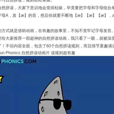
学习自然拼读，规则轻松掌握。
自然拼读，大家下意识地会觉得枯燥，毕竟要把字母和字母组合
字母A，发【æ】的音，然后你就要不断地【æ】【æ】【æ】，a
的方式就是借助动画，在有趣的故事里，不知不觉牢记字母发音
要给大家推荐一部超神的自然拼读动画，我只看了一眼，就被深
了！不但内容全面，包含了60个自然拼读规则，而且情节童趣满
n Phonics 自然拼读动画片 读规则超有趣