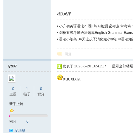
相关帖子
•
小升初英语语法21课+练习检测 必考点 常考点
•
剑桥五级考试语法题库English Grammar Exercise
•
语法小纸条 34天让孩子消化完小学初中语法知
回复
lyd07
发表于 2023-5-20 16:41:17
|
显示全部楼
xuexixia
0
1
0
主题
帖子
积分
新手上路
积分
0
发消息