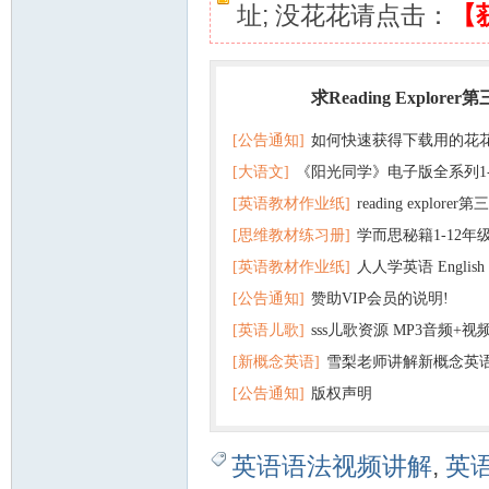
址; 没花花请点击：
【
求Reading Explorer
热门
[公告通知]
如何快速获得下载用的花
[大语文]
《阳光同学》电子版全系列1
[英语教材作业纸]
reading explor
+英语
[思维教材练习册]
学而思秘籍1-12年
+音频 百度云网盘下载
[英语教材作业纸]
人人学英语 English f
子版PDF全册 百度网盘
[公告通知]
赞助VIP会员的说明!
版pdf 百度网盘下载
[英语儿歌]
sss儿歌资源 MP3音频+
[新概念英语]
雪梨老师讲解新概念英
百度云网盘下载
[公告通知]
版权声明
英语语法视频讲解
,
英