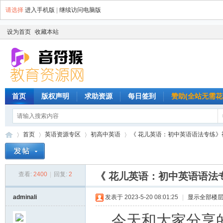
请选择
进入手机版
|
继续访问电脑版
设为首页
收藏本站
首页
版权声明
求助资源
每日签到
赞助(全站无需花
首页
英语资源专区
初高中英语
《 花儿英语：初中英语语法专练》视频
查看:
2400
|
回复:
2
《 花儿英语：初中英语语法
音
»
›
›
›
adminali
发表于 2023-5-20 08:01:25
|
显示全部楼
今天和大家分享