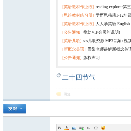
[英语教材作业纸]
reading explor
+英语
[思维教材练习册]
学而思秘籍1-12年
+音频 百度云网盘下载
[英语教材作业纸]
人人学英语 English f
子版PDF全册 百度网盘
[公告通知]
赞助VIP会员的说明!
版pdf 百度网盘下载
[英语儿歌]
sss儿歌资源 MP3音频+
[新概念英语]
雪梨老师讲解新概念英
百度云网盘下载
[公告通知]
版权声明
二十四节气
回复