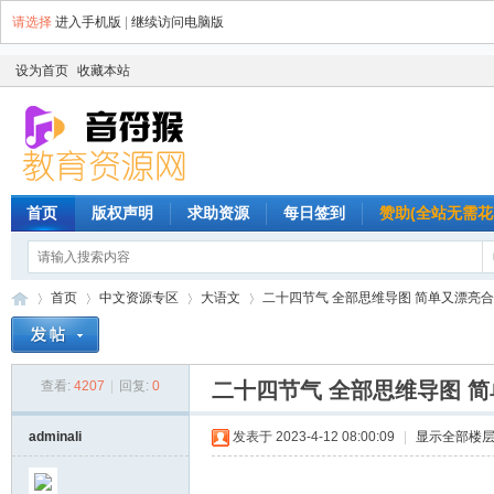
请选择
进入手机版
|
继续访问电脑版
设为首页
收藏本站
首页
版权声明
求助资源
每日签到
赞助(全站无需花
首页
中文资源专区
大语文
二十四节气 全部思维导图 简单又漂亮合适小
查看:
4207
|
回复:
0
二十四节气 全部思维导图 
音
»
›
›
›
adminali
发表于 2023-4-12 08:00:09
|
显示全部楼