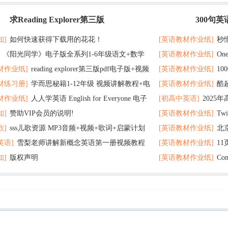
求Reading Explorer第三版
300句
最新
记 随便拿分
知]
如何快速获得下载用的花花！
[英语教材作业纸]
秒
《阳光同学》电子版全系列1-6年级语文+数学
[英语教材作业纸]
On
了
材作业纸]
reading explorer第三版pdf电子版+视频
[英语教材作业纸]
1
个暑假读太应景了
材练习册]
学而思秘籍1-12年级 视频讲解教程+电
[英语教材作业纸]
酷
百度云网盘下载
教材超好用
材作业纸]
人人学英语 English for Everyone 电子
[初高中英语]
2025
F全册 百度网盘
在完成时
知]
赞助VIP会员的说明!
[英语教材作业纸]
Tw
 百度网盘下载
歌]
sss儿歌资源 MP3音频+视频+歌词+启蒙计划
[英语教材作业纸]
北
英语]
雪梨老师讲解新概念英语第一册视频教程
[英语教材作业纸]
1
网盘下载
题 可下载打印
知]
版权声明
[英语教材作业纸]
Co
打印
分秘诀