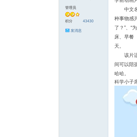
学前动画
管理员
中文
符
种事物感兴
积分
43430
了？”、
发消息
床、早餐
天。
该片
间可以陪
哈哈。
猴
科学小子