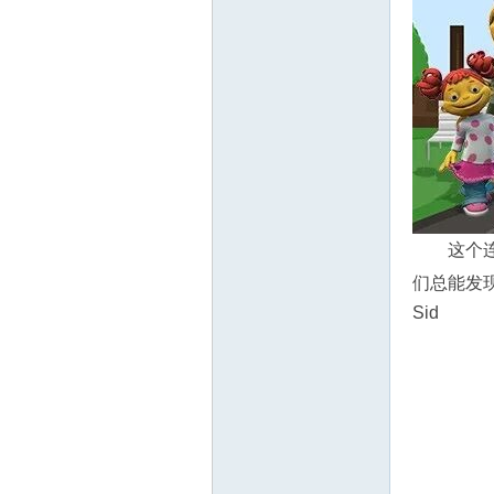
教
育
这个
们总能发
Sid
资