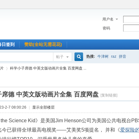
用户名
密码
每日签到
赞助(全站无需花花)
热搜:
牛津树
raz
拼音
帖子
搜
片
科学小子席德 中英文版动画片全集 百度网盘 ...
索
子席德 中英文版动画片全集 百度网盘
›
[复制链接]
-2-7 08:00:26
|
显示全部楼层
d the Science Kid》是美国Jim Henson公司为美国公共
迄今已获得全球最高电视奖——艾美奖5项提名， 并和《
爱探险