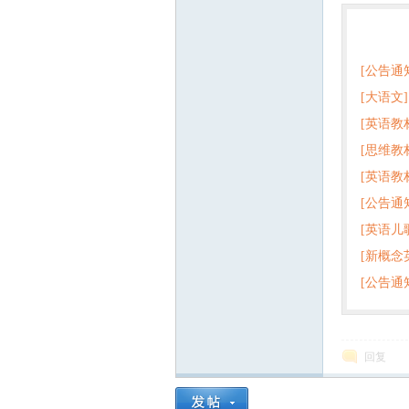
热门
[公告通
[大语文]
[英语教
+英语
[思维教
+音频 
[英语教
子版PD
[公告通
版pdf
[英语儿
[新概念
百度云
[公告通
回复