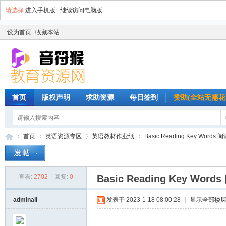
请选择
进入手机版
|
继续访问电脑版
设为首页
收藏本站
首页
版权声明
求助资源
每日签到
赞助(全站无需花
首页
英语资源专区
英语教材作业纸
Basic Reading Key Word
查看:
2702
|
回复:
0
Basic Reading Key W
音
»
›
›
›
adminali
发表于 2023-1-18 08:00:28
|
显示全部楼