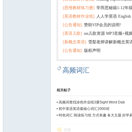
[思维教材练习册]
学而思秘籍1-12年
+音频 百度云网盘下载
[英语教材作业纸]
人人学英语 English f
子版PDF全册 百度网盘
[公告通知]
赞助VIP会员的说明!
版pdf 百度网盘下载
[英语儿歌]
sss儿歌资源 MP3音频+
[新概念英语]
雪梨老师讲解新概念英
百度云网盘下载
[公告通知]
版权声明
高频词汇
相关帖子
•
高频词查找涂色作业纸3册Sight Word Dab
•
初中英语英语最核心词汇2000词
•
特色词汇 阅读练习纸 方式有趣 各大主题 好学
回复