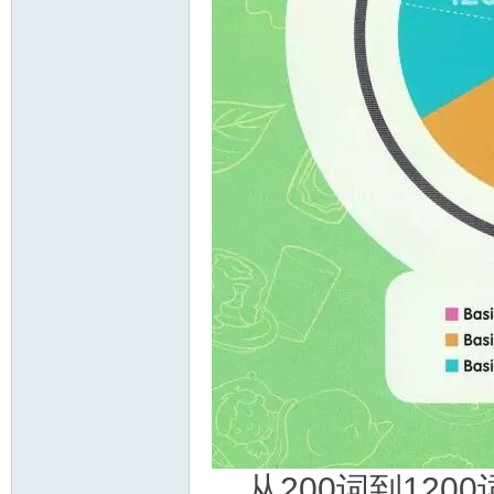
资
源
网
从200词到12