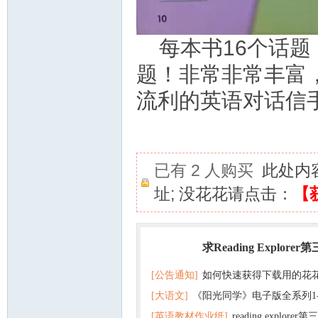
每本书16个话题
题！非常非常丰富，
流利的英语对话信
已有 2 人购买
此处内
址; 没花花请点击：
【
求Reading Explorer
热门
[公告通知]
如何快速获得下载用的花
[大语文]
《阳光同学》电子版全系列1
[英语教材作业纸]
reading explor
+英语