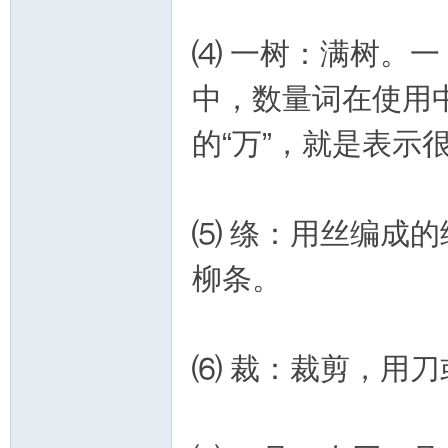
⑷ 一树：满树。
中，数量词在使用
的“万”，就是表示
⑸ 绦：用丝编成
柳条。
⑹ 裁：裁剪，用