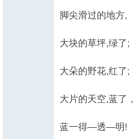
脚尖滑过的地方,
大块的草坪,绿了;
大朵的野花,红了;
大片的天空,蓝了，
蓝一得—透—明!