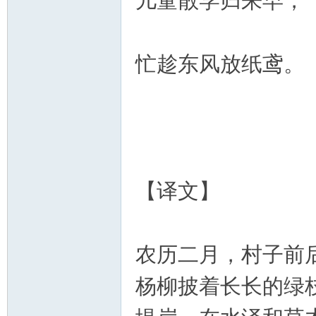
儿童散学归来早，
教
忙趁东风放纸鸢。
育
【译文】
农历二月，村子前
杨柳披着长长的绿