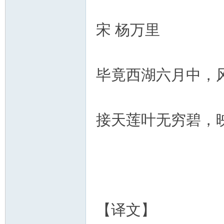
宋 杨万里
毕竟西湖六月中，
接天莲叶无穷碧，
【译文】