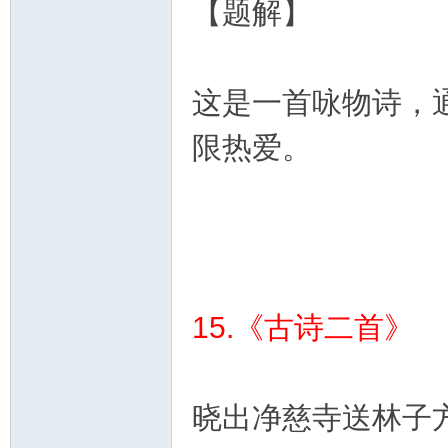
【题解】
这是一首咏物诗，
限热爱。
15.《古诗二首》
晓出净慈寺送林子