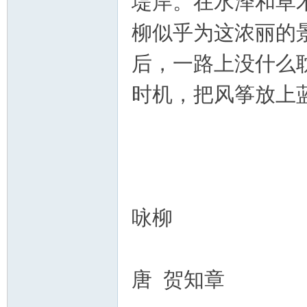
堤岸。在水泽和草
资
柳似乎为这浓丽的
后，一路上没什么
时机，把风筝放上
源
咏柳
唐 贺知章
网