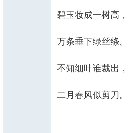
碧玉妆成一树高，
万条垂下绿丝绦。
不知细叶谁裁出，
二月春风似剪刀。