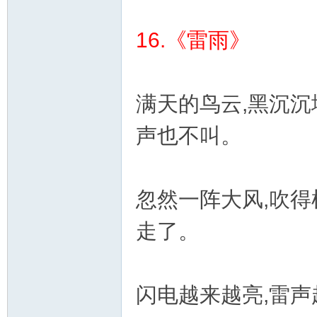
16.《雷雨》
满天的鸟云,黑沉沉
声也不叫。
忽然一阵大风,吹得
走了。
闪电越来越亮,雷声