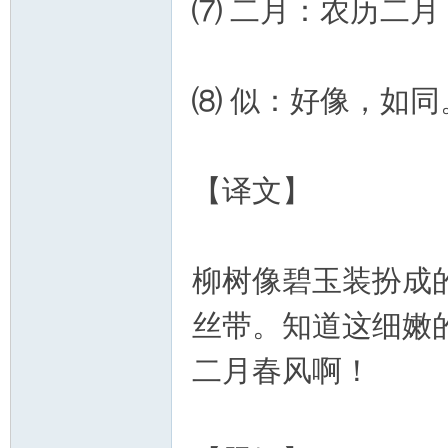
⑺ 二月：农历二
⑻ 似：好像，如同
【译文】
柳树像碧玉装扮成
丝带。知道这细嫩
二月春风啊！