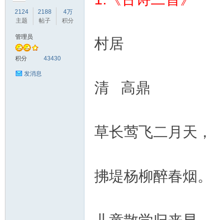
2124
2188
4万
主题
帖子
积分
管理员
村居
符
积分
43430
发消息
清 高鼎
草长莺飞二月天，
猴
拂堤杨柳醉春烟。