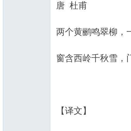
唐 杜甫
两个黄鹂鸣翠柳，
窗含西岭千秋雪，
【译文】