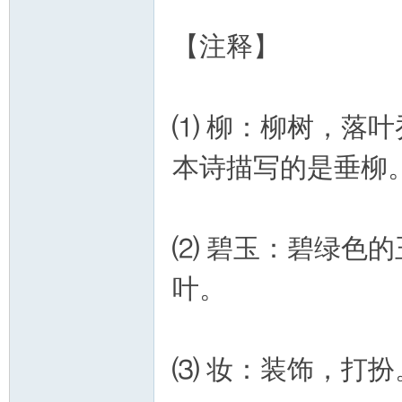
【注释】
⑴ 柳：柳树，落
本诗描写的是垂柳
⑵ 碧玉：碧绿色
叶。
⑶ 妆：装饰，打扮