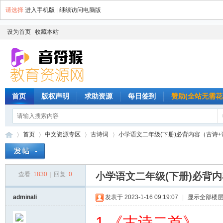
请选择
进入手机版
|
继续访问电脑版
设为首页
收藏本站
首页
版权声明
求助资源
每日签到
赞助(全站无需花
首页
中文资源专区
古诗词
小学语文二年级(下册)必背内容（古诗+课文
查看:
1830
|
回复:
0
小学语文二年级(下册)必背
音
»
›
›
›
adminali
发表于 2023-1-16 09:19:07
|
显示全部楼
1.《古诗二首》