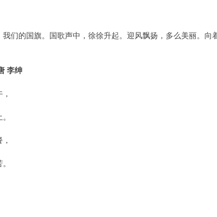
》
，我们的国旗。国歌声中，徐徐升起。迎风飘扬，多么美丽。向
唐 李绅
午，
土。
餐，
苦。