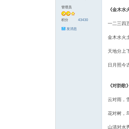
管理员
《金木水
符
积分
43430
一二三四
发消息
金木水火
天地分上
日月照今
猴
《对韵歌
云对雨，
花对树，
山清对水