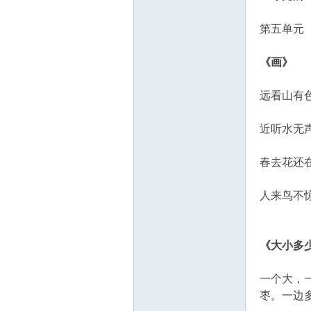
第五单元
《画》
远看山有
近听水无
春去花还
人来鸟不
《大小多
一个大，
枣。一边