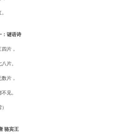
红。
一：谜语诗
三四片，
七八片。
无数片，
都不见。
雪）
唐 骆宾王