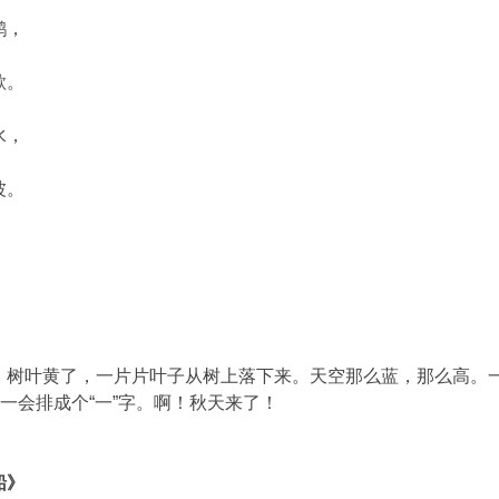
鹅，
歌。
水，
波。
，树叶黄了，一片片叶子从树上落下来。天空那么蓝，那么高。
，一会排成个“一”字。啊！秋天来了！
船》