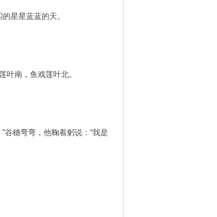
闪的星星蓝蓝的天。
戏莲叶南，鱼戏莲叶北。
”谷穗弯弯，他鞠着躬说：“我是