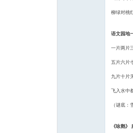
教
柳绿对桃
语文园地
一片两片
五片六片
育
九片十片
飞入水中
（谜底：
资
《咏鹅》 