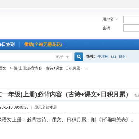
用户名
密码
每日签到
赞助(全站无需花花)
热搜:
牛津树
raz
拼音
帖子
搜
语文一年级(上册)必背内容（古诗+课文+日积月累） ...
索
一年级(上册)必背内容（古诗+课文+日积月累）
[复
-1-10 09:48:36
|
显示全部楼层
级语文上册：必背古诗、课文、日积月累，附《背诵闯关表》。