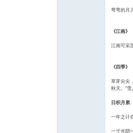
弯弯的月
《江南》
江南可采
《四季》
草芽尖尖
秋天。”雪
日积月累
一年之计
一寸光阴