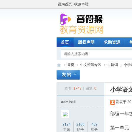
设为首页
收藏本站
首页
版权声明
求助资源
首页
中文资源专区
古诗词
小学
查看:
1749
|
回复:
0
小学语文
音
»
›
›
›
adminali
发表于 2023
部编一年
2124
2188
4万
第一单元
主题
帖子
积分