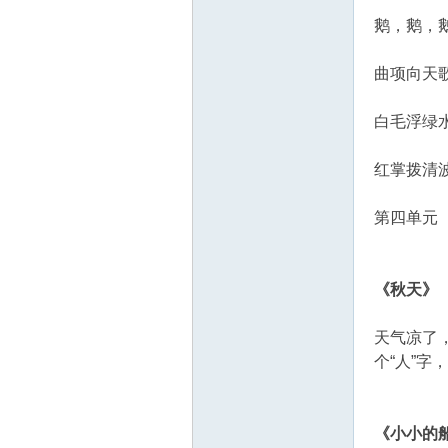
鹅，鹅，
曲项向天
白毛浮绿
源
红掌拨清
第四单元
《秋天》
天气凉了
个“人”字
网
《小小的