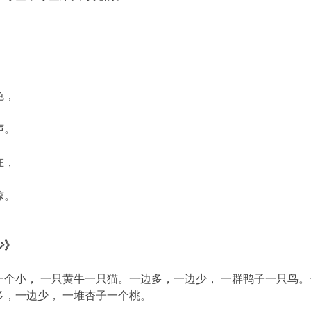
色，
声。
在，
惊。
少》
一个小， 一只黄牛一只猫。一边多，一边少， 一群鸭子一只鸟。
多，一边少， 一堆杏子一个桃。