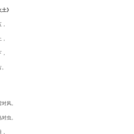
火土》
五，
土，
下，
古。
》
雪对风。
鸟对虫。
秀，