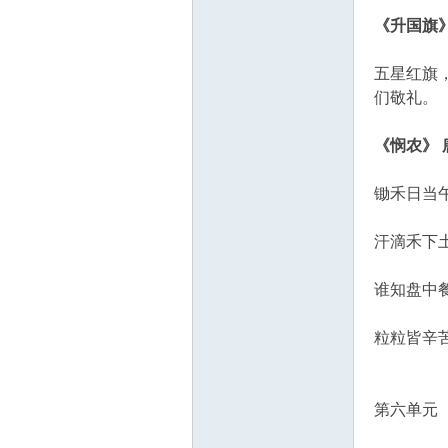
《升国旗
五星红旗
们敬礼。
《悯农》 
锄禾日当
汗滴禾下
谁知盘中
粒粒皆辛
第六单元