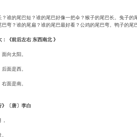
》
长？谁的尾巴短？谁的尾巴好像一把伞？猴子的尾巴长。兔子的
尾巴弯？谁的尾扁？谁的尾巴最好看？公鸡的尾巴弯。鸭子的尾
：《前后左右 东西南北 》
，面向太阳。
，后面是西。
，右面是南。
行》〔唐〕李白
月，
盘。