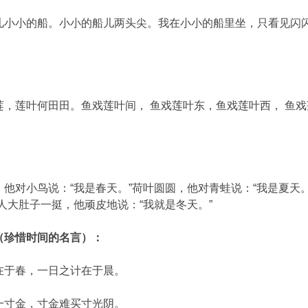
儿小小的船。小小的船儿两头尖。我在小小的船里坐，只看见闪
莲，莲叶何田田。鱼戏莲叶间， 鱼戏莲叶东，鱼戏莲叶西， 鱼
，他对小鸟说：“我是春天。”荷叶圆圆，他对青蛙说：“我是夏天。
人大肚子一挺，他顽皮地说：“我就是冬天。”
（珍惜时间的名言）：
在于春，一日之计在于晨。
一寸金，寸金难买寸光阴。