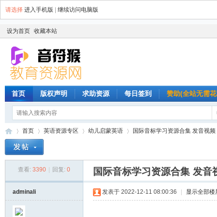
请选择
进入手机版
|
继续访问电脑版
设为首页
收藏本站
首页
版权声明
求助资源
每日签到
赞助(全站无需花
首页
英语资源专区
幼儿启蒙英语
国际音标学习资源合集 发音视频 音
查看:
3390
|
回复:
0
国际音标学习资源合集 发音视
音
»
›
›
›
adminali
发表于 2022-12-11 08:00:36
|
显示全部楼