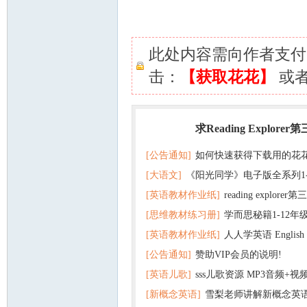
此处内容需向作者支
击：
【获取花花】
或
求Reading Explorer
热门
[公告通知]
如何快速获得下载用的花
[大语文]
《阳光同学》电子版全系列1
[英语教材作业纸]
reading explor
+英语
[思维教材练习册]
学而思秘籍1-12年
+音频 百度云网盘下载
[英语教材作业纸]
人人学英语 English f
子版PDF全册 百度网盘
[公告通知]
赞助VIP会员的说明!
版pdf 百度网盘下载
[英语儿歌]
sss儿歌资源 MP3音频+
[新概念英语]
雪梨老师讲解新概念英
百度云网盘下载